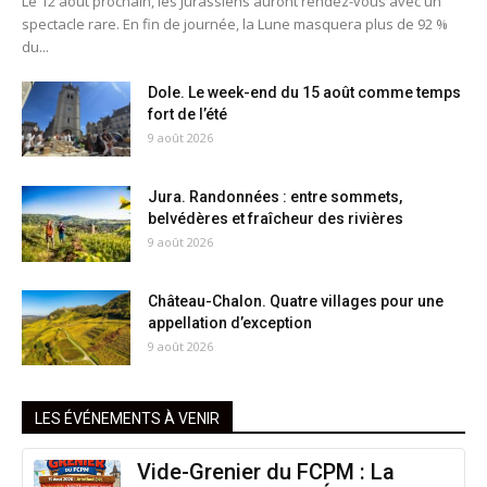
Le 12 août prochain, les Jurassiens auront rendez-vous avec un
spectacle rare. En fin de journée, la Lune masquera plus de 92 %
du...
Dole. Le week-end du 15 août comme temps
fort de l’été
9 août 2026
Jura. Randonnées : entre sommets,
belvédères et fraîcheur des rivières
9 août 2026
Château-Chalon. Quatre villages pour une
appellation d’exception
9 août 2026
LES ÉVÉNEMENTS À VENIR
Vide-Grenier du FCPM : La