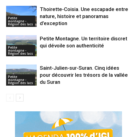
Thoirette-Coisia. Une escapade entre
nature, histoire et panoramas
Petite
montagne -
d’exception
Région des lacs
Petite Montagne. Un territoire discret
qui dévoile son authenticité
Petite
montagne -
Région des lacs
Saint-Julien-sur-Suran. Cinq idées
pour découvrir les trésors de la vallée
Petite
montagne -
du Suran
Région des lacs