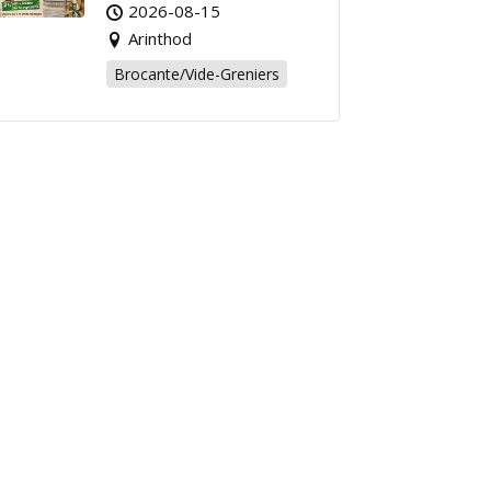
Affaire de l’Été à
2026-08-15
Arinthod !
Arinthod
Brocante/Vide-Greniers