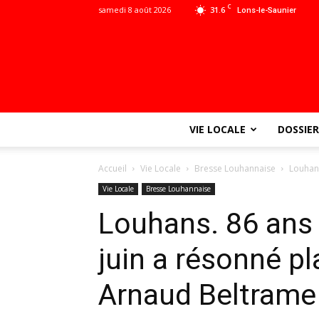
C
samedi 8 août 2026
31.6
Lons-le-Saunier
VIE LOCALE
DOSSIER
Accueil
Vie Locale
Bresse Louhannaise
Louhans
Vie Locale
Bresse Louhannaise
Louhans. 86 ans 
juin a résonné pl
Arnaud Beltrame