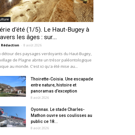
ulture
érie d’été (1/5). Le Haut-Bugey à
ravers les âges : sur...
 Rédaction
-
8 août 2026
 détour des paysages verdoyants du Haut-Bugey,
 village de Plagne abrite un trésor paléontologique
ique au monde. C'est ici qu'a été mise au...
Thoirette-Coisia. Une escapade
entre nature, histoire et
panoramas d’exception
8 août 2026
Oyonnax. Le stade Charles-
Mathon ouvre ses coulisses au
public ce 18...
8 août 2026