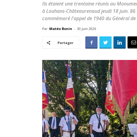
Ils étaient une trentaine réunis au Monume
à Louhans-Châteaurenaud jeudi 18 juin. 86 
commémoré l'appel de 1940 du Général de 
Par
Matéo Bonin
-
30 juin 2026
Partager