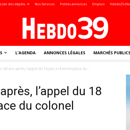
Liste des dépôts
Nos Services
Petites annonces
Emplois
Hebdo25 (Ha
S
L’AGENDA
ANNONCES LÉGALES
MARCHÉS PUBLIC
Jura
. 86 ans après, l’appel du 18 juin a résonné place du...
après, l’appel du 18
:
ace du colonel