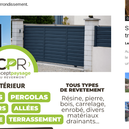
’arrondissement.
C
S
t
La
Au
le
un