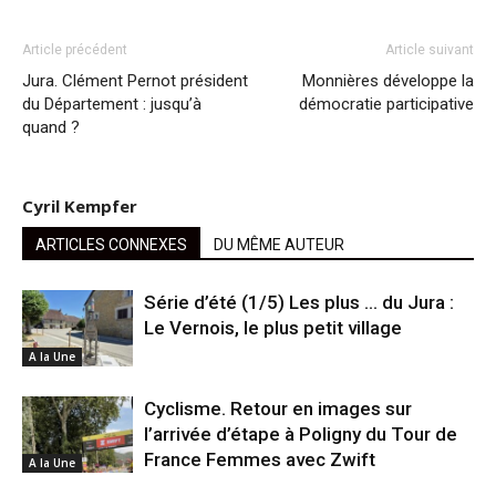
Article précédent
Article suivant
Jura. Clément Pernot président
Monnières développe la
du Département : jusqu’à
démocratie participative
quand ?
Cyril Kempfer
ARTICLES CONNEXES
DU MÊME AUTEUR
Série d’été (1/5) Les plus … du Jura :
Le Vernois, le plus petit village
A la Une
Cyclisme. Retour en images sur
l’arrivée d’étape à Poligny du Tour de
France Femmes avec Zwift
A la Une