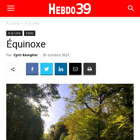
Accueil
A la Une
A la Une
Edito
Équinoxe
Par
Cyril Kempfer
-
30 octobre 2023