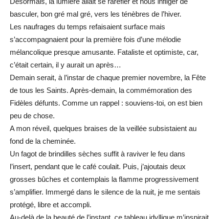
Désormais, la lumière allait se raréfier et nous infliger de
basculer, bon gré mal gré, vers les ténèbres de l’hiver.
Les naufrages du temps refaisaient surface mais
s’accompagnaient pour la première fois d’une mélodie
mélancolique presque amusante. Fataliste et optimiste, car,
c’était certain, il y aurait un après…
Demain serait, à l’instar de chaque premier novembre, la Fête
de tous les Saints. Après-demain, la commémoration des
Fidèles défunts. Comme un rappel : souviens-toi, on est bien
peu de chose.
A mon réveil, quelques braises de la veillée subsistaient au
fond de la cheminée.
Un fagot de brindilles sèches suffit à raviver le feu dans
l’insert, pendant que le café coulait. Puis, j’ajoutais deux
grosses bûches et contemplais la flamme progressivement
s’amplifier. Immergé dans le silence de la nuit, je me sentais
protégé, libre et accompli.
Au-delà de la beauté de l’instant, ce tableau idyllique m’inspirait