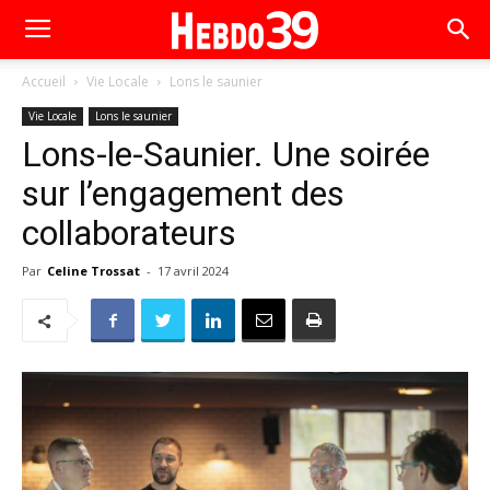
Accueil
Vie Locale
Lons le saunier
Vie Locale
Lons le saunier
Lons-le-Saunier. Une soirée
sur l’engagement des
collaborateurs
Par
Celine Trossat
-
17 avril 2024