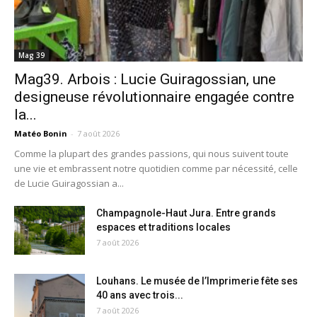
Mag 39
Mag39. Arbois : Lucie Guiragossian, une
designeuse révolutionnaire engagée contre
la...
Matéo Bonin
-
7 août 2026
Comme la plupart des grandes passions, qui nous suivent toute
une vie et embrassent notre quotidien comme par nécessité, celle
de Lucie Guiragossian a...
Champagnole-Haut Jura. Entre grands
espaces et traditions locales
7 août 2026
Louhans. Le musée de l’Imprimerie fête ses
40 ans avec trois...
7 août 2026