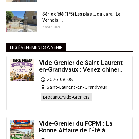
Série d’été (1/5) Les plus … du Jura : Le
Vernois,...
7 août 2026
LES ÉVÉNEMENTS À VENIR
Vide-Grenier de Saint-Laurent-
en-Grandvaux : Venez chiner
pour la bonne cause !
2026-08-08
Saint-Laurent-en-Grandvaux
Brocante/Vide-Greniers
Vide-Grenier du FCPM : La
Bonne Affaire de l’Été à
Arinthod !