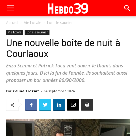
Accueil
Vie Locale
Lons le saunier
Vie Locale
Lons le saunier
Une nouvelle boîte de nuit à
Courlaoux
Enzo Scimia et Patrick Tocu vont ouvrir le Diam’s dans
quelques jours. D’ici la fin de l’année, ils souhaitent aussi
proposer un bar années 80/90/2000.
Par
Celine Trossat
-
14 septembre 2024