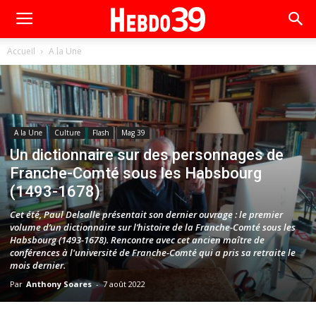
Accueil
A la Une
A la Une
Culture
Flash
Mag 39
Un dictionnaire sur des personnages de
Franche-Comté sous les Habsbourg
(1493-1678)
Cet été, Paul Delsalle présentait son dernier ouvrage : le premier
volume d’un dictionnaire sur l’histoire de la Franche-Comté sous les
Habsbourg (1493-1678). Rencontre avec cet ancien maître de
conférences à l'université de Franche-Comté qui a pris sa retraite le
mois dernier.
Par
Anthony Soares
-
7 août 2022