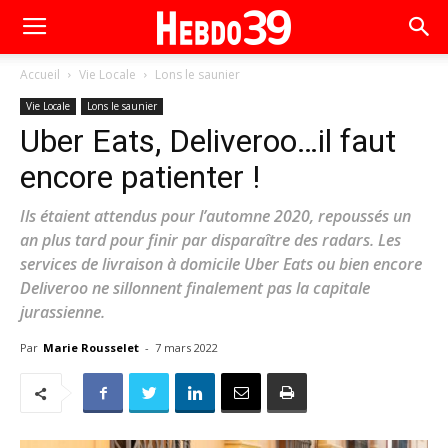
Accueil
Vie Locale
Lons le saunier
Vie Locale
Lons le saunier
Uber Eats, Deliveroo…il faut
encore patienter !
Ils étaient attendus pour l’automne 2020, repoussés un
an plus tard pour finir par disparaître des radars. Les
services de livraison à domicile Uber Eats ou bien encore
Deliveroo ne sillonnent finalement pas la capitale
jurassienne.
Par
Marie Rousselet
-
7 mars 2022