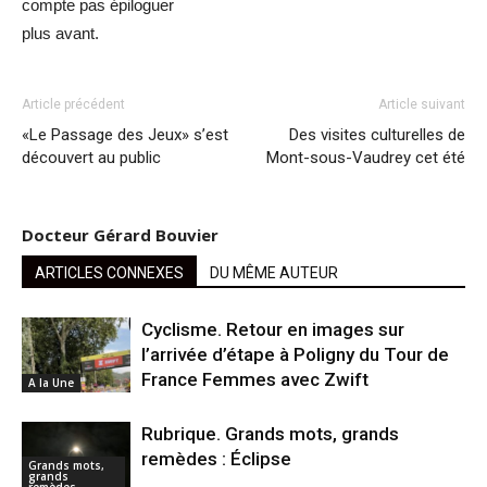
compte pas épiloguer
plus avant.
Article précédent
Article suivant
«Le Passage des Jeux» s’est
Des visites culturelles de
découvert au public
Mont-sous-Vaudrey cet été
Docteur Gérard Bouvier
ARTICLES CONNEXES
DU MÊME AUTEUR
Cyclisme. Retour en images sur
l’arrivée d’étape à Poligny du Tour de
France Femmes avec Zwift
A la Une
Rubrique. Grands mots, grands
remèdes : Éclipse
Grands mots,
grands