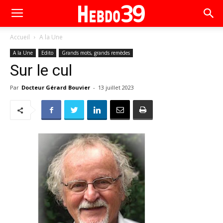
Accueil
A la Une
A la Une
Edito
Grands mots, grands remèdes
Sur le cul
Par
Docteur Gérard Bouvier
-
13 juillet 2023