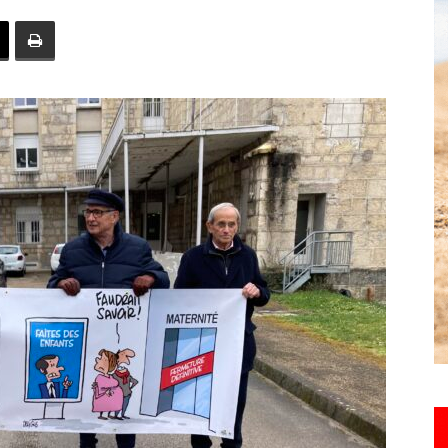
toute
l'info
locale
–