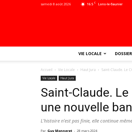
C
samedi 8 août 2026
16.5
Lons-le-Saunier
VIE LOCALE
DOSSIER
Accueil
Vie Locale
Haut Jura
Saint-Claude. Le C
Vie Locale
Haut Jura
Saint-Claude. Le
une nouvelle band
L’histoire n’est pas finie, elle continue même
Par
Guy Monneret
-
28 mars 2024