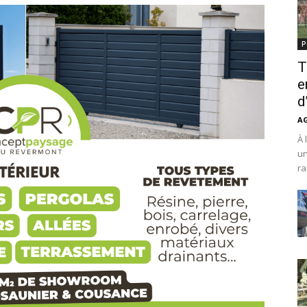
P
T
e
d
A
À 
un
ra