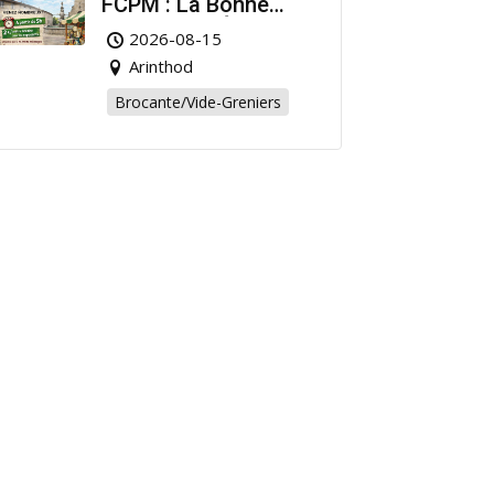
FCPM : La Bonne
Affaire de l’Été à
2026-08-15
Arinthod !
Arinthod
Brocante/Vide-Greniers