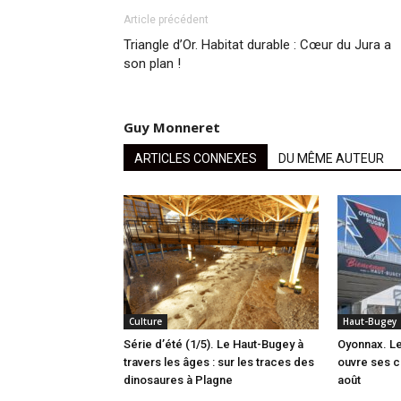
Article précédent
Triangle d’Or. Habitat durable : Cœur du Jura a
son plan !
Guy Monneret
ARTICLES CONNEXES
DU MÊME AUTEUR
Culture
Haut-Bugey
Série d’été (1/5). Le Haut-Bugey à
Oyonnax. L
travers les âges : sur les traces des
ouvre ses c
dinosaures à Plagne
août