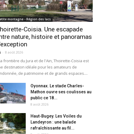
etite montagne - Région des lacs
hoirette-Coisia. Une escapade
ntre nature, histoire et panoramas
’exception
G
-
8 août 2026
la frontière du Jura et de l'Ain, Thoirette-Coisia est
e destination idéale pour les amateurs de
ndonnée, de patrimoine et de grands espaces....
Oyonnax. Le stade Charles-
Mathon ouvre ses coulisses au
public ce 18...
8 août 2026
Haut-Bugey. Les Voiles du
Landeyron : une balade
rafraîchissante au fil...