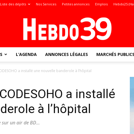
Liste des dépôts
Nos Services
Petites annonces
Emplois
Hebdo25 (Ha
S
L’AGENDA
ANNONCES LÉGALES
MARCHÉS PUBLIC
Jura
ODESOHO a installé une nouvelle banderole à l’hôpital
 CODESOHO a installé
:
erole à l’hôpital
 sur un air de BD...