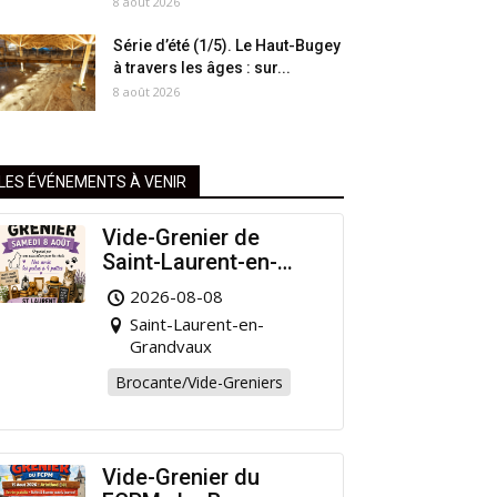
8 août 2026
Série d’été (1/5). Le Haut-Bugey
à travers les âges : sur...
8 août 2026
LES ÉVÉNEMENTS À VENIR
Vide-Grenier de
Saint-Laurent-en-
Grandvaux : Venez
2026-08-08
chiner pour la bonne
Saint-Laurent-en-
cause !
Grandvaux
Brocante/Vide-Greniers
Vide-Grenier du