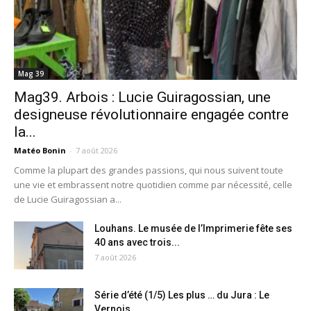
Mag 39
Mag39. Arbois : Lucie Guiragossian, une
designeuse révolutionnaire engagée contre
la...
Matéo Bonin
-
7 août 2026
Comme la plupart des grandes passions, qui nous suivent toute
une vie et embrassent notre quotidien comme par nécessité, celle
de Lucie Guiragossian a...
Louhans. Le musée de l’Imprimerie fête ses
40 ans avec trois...
7 août 2026
Série d’été (1/5) Les plus … du Jura : Le
Vernois,...