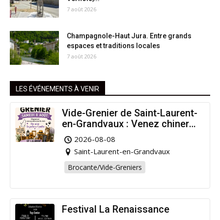
7 août 2026
Champagnole-Haut Jura. Entre grands
espaces et traditions locales
7 août 2026
LES ÉVÉNEMENTS À VENIR
Vide-Grenier de Saint-Laurent-
en-Grandvaux : Venez chiner
pour la bonne cause !
2026-08-08
Saint-Laurent-en-Grandvaux
Brocante/Vide-Greniers
Festival La Renaissance