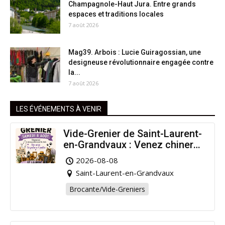
Champagnole-Haut Jura. Entre grands
espaces et traditions locales
7 août 2026
Mag39. Arbois : Lucie Guiragossian, une
designeuse révolutionnaire engagée contre
la...
7 août 2026
LES ÉVÉNEMENTS À VENIR
Vide-Grenier de Saint-Laurent-
en-Grandvaux : Venez chiner
pour la bonne cause !
2026-08-08
Saint-Laurent-en-Grandvaux
Brocante/Vide-Greniers