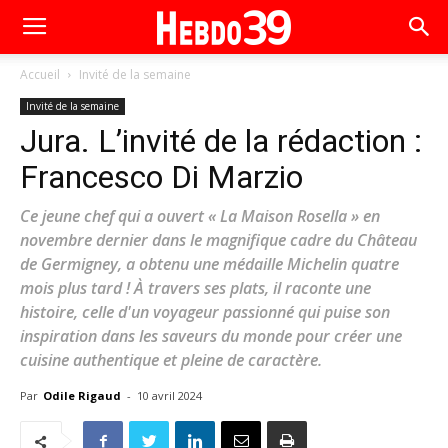
Accueil
Invité de la semaine
Invité de la semaine
Jura. L’invité de la rédaction :
Francesco Di Marzio
Ce jeune chef qui a ouvert « La Maison Rosella » en
novembre dernier dans le magnifique cadre du Château
de Germigney, a obtenu une médaille Michelin quatre
mois plus tard ! À travers ses plats, il raconte une
histoire, celle d'un voyageur passionné qui puise son
inspiration dans les saveurs du monde pour créer une
cuisine authentique et pleine de caractère.
Par
Odile Rigaud
-
10 avril 2024