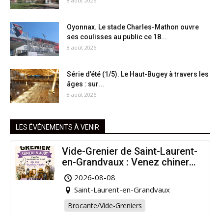
8 août 2026
Oyonnax. Le stade Charles-Mathon ouvre
ses coulisses au public ce 18...
8 août 2026
Série d’été (1/5). Le Haut-Bugey à travers les
âges : sur...
8 août 2026
LES ÉVÉNEMENTS À VENIR
Vide-Grenier de Saint-Laurent-
en-Grandvaux : Venez chiner
pour la bonne cause !
2026-08-08
Saint-Laurent-en-Grandvaux
Brocante/Vide-Greniers