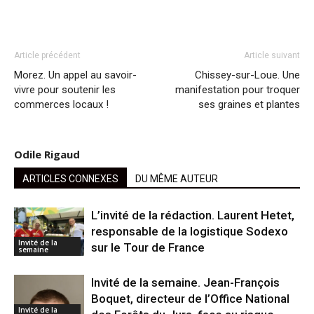
Article précédent
Article suivant
Morez. Un appel au savoir-
Chissey-sur-Loue. Une
vivre pour soutenir les
manifestation pour troquer
commerces locaux !
ses graines et plantes
Odile Rigaud
ARTICLES CONNEXES
DU MÊME AUTEUR
L’invité de la rédaction. Laurent Hetet,
responsable de la logistique Sodexo
Invité de la
sur le Tour de France
semaine
Invité de la semaine. Jean-François
Boquet, directeur de l’Office National
Invité de la