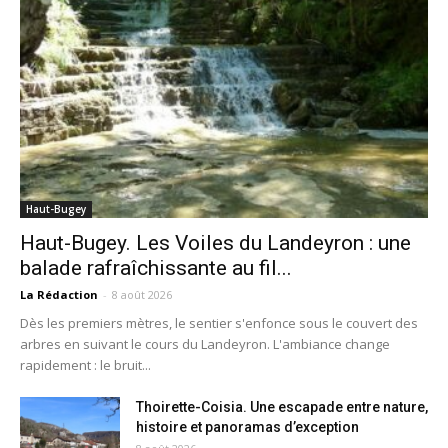
Haut-Bugey
Haut-Bugey. Les Voiles du Landeyron : une
balade rafraîchissante au fil...
La Rédaction
-
8 août 2026
Dès les premiers mètres, le sentier s'enfonce sous le couvert des
arbres en suivant le cours du Landeyron. L'ambiance change
rapidement : le bruit...
Thoirette-Coisia. Une escapade entre nature,
histoire et panoramas d’exception