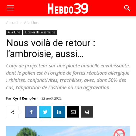
Accueil
A la Une
A la Une
Dossier de la semaine
Nous voilà de retour :
l’ambroisie, aussi…
Coup de projecteur sur une plante annuelle envahissante,
dont le pollen est à l’origine de fortes réactions allergique
: rhinites, conjonctivites, trachéites, avec, dans 50% des
cas, l’apparition de l’asthme ou son aggravation.
Par
Cyril Kempfer
-
22 août 2022