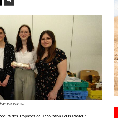
toute
l'info
locale
s houmous légumes.
–
ncours des Trophées de l’Innovation Louis Pasteur,