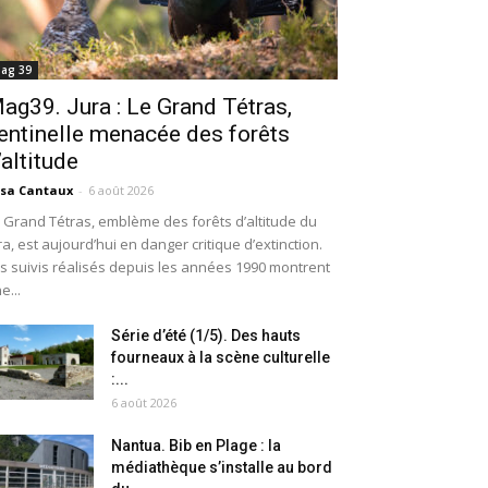
ag 39
ag39. Jura : Le Grand Tétras,
entinelle menacée des forêts
’altitude
isa Cantaux
-
6 août 2026
 Grand Tétras, emblème des forêts d’altitude du
ra, est aujourd’hui en danger critique d’extinction.
s suivis réalisés depuis les années 1990 montrent
e...
Série d’été (1/5). Des hauts
fourneaux à la scène culturelle
:...
6 août 2026
Nantua. Bib en Plage : la
médiathèque s’installe au bord