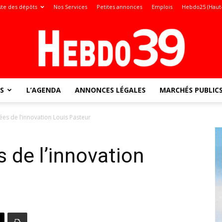
ste des dépôts
Nos Services
Petites annonces
Emplois
Hebdo25 (Haut
S
L’AGENDA
ANNONCES LÉGALES
MARCHÉS PUBLIC
Jura
ées de l’innovation Louis Pasteur
 de l’innovation
: