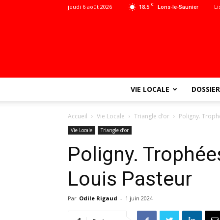
C
jeudi 6 août 2026
18.5
Li
Lons-le-Saunier
VIE LOCALE
DOSSIER
Accueil
Vie Locale
Triangle d’or
Poligny. Troph
Vie Locale
Triangle d’or
Poligny. Trophées
Louis Pasteur
Par
Odile Rigaud
-
1 juin 2024