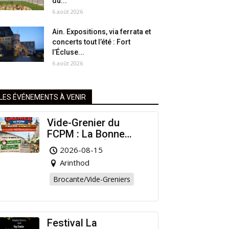
du...
6 août 2026
Ain. Expositions, via ferrata et
concerts tout l’été : Fort
l’Écluse...
6 août 2026
LES ÉVÉNEMENTS À VENIR
Vide-Grenier du
FCPM : La Bonne
Affaire de l’Été à
2026-08-15
Arinthod !
Arinthod
Brocante/Vide-Greniers
Festival La