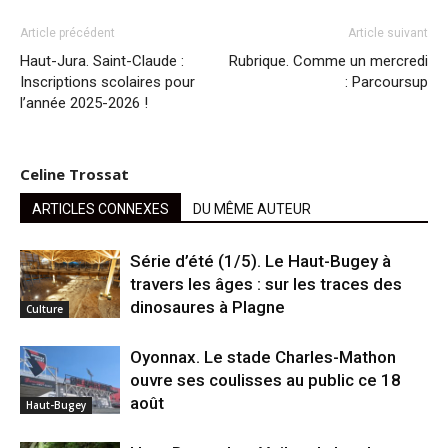
Article précédent
Article suivant
Haut-Jura. Saint-Claude :
Rubrique. Comme un mercredi
Inscriptions scolaires pour
: Parcoursup
l’année 2025-2026 !
Celine Trossat
ARTICLES CONNEXES
DU MÊME AUTEUR
Série d’été (1/5). Le Haut-Bugey à
travers les âges : sur les traces des
dinosaures à Plagne
Culture
Oyonnax. Le stade Charles-Mathon
ouvre ses coulisses au public ce 18
août
Haut-Bugey