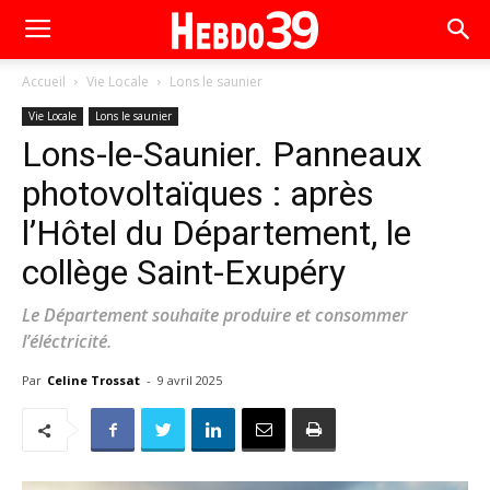
Accueil
Vie Locale
Lons le saunier
Vie Locale
Lons le saunier
Lons-le-Saunier. Panneaux
photovoltaïques : après
l’Hôtel du Département, le
collège Saint-Exupéry
Le Département souhaite produire et consommer
l’éléctricité.
Par
Celine Trossat
-
9 avril 2025