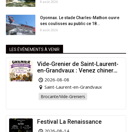
8 août 2026
Oyonnax. Le stade Charles-Mathon ouvre
ses coulisses au public ce 18...
8 août 2026
LES ÉVÉNEMENTS À VENIR
Vide-Grenier de Saint-Laurent-
en-Grandvaux : Venez chiner
pour la bonne cause !
2026-08-08
Saint-Laurent-en-Grandvaux
Brocante/Vide-Greniers
Festival La Renaissance
2026-08-14