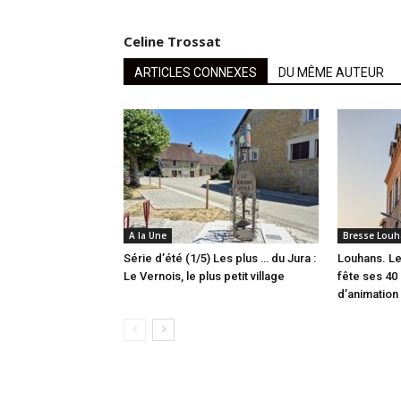
Celine Trossat
ARTICLES CONNEXES
DU MÊME AUTEUR
A la Une
Bresse Louh
Série d’été (1/5) Les plus … du Jura :
Louhans. Le
Le Vernois, le plus petit village
fête ses 40 
d’animation