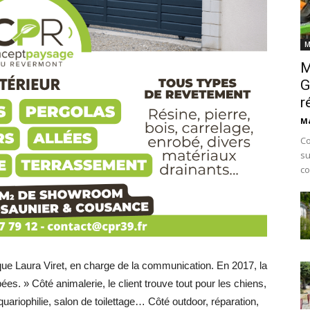
M
M
G
r
Ma
Co
su
co
que Laura Viret, en charge de la communication. En 2017, la
pées. » Côté animalerie, le client trouve tout pour les chiens,
quariophilie, salon de toilettage… Côté outdoor, réparation,