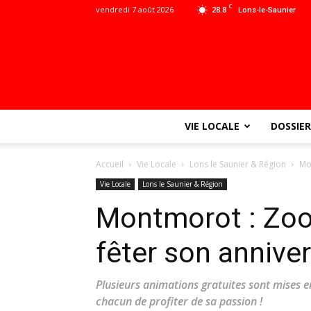
C
vendredi 7 août 2026
28.8
Lons-le-Saunier
VIE LOCALE
DOSSIER
Accueil
Vie Locale
Lons le Saunier & Région
Mo
Vie Locale
Lons le Saunier & Région
Montmorot : Zoo 
fêter son anniver
Plusieurs animations gratuites sont mises e
chacun de profiter de sa passion !