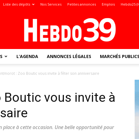
Liste des dépôts
Nos Services
Petites annonces
Emplois
Hebdo25 (
S
L’AGENDA
ANNONCES LÉGALES
MARCHÉS PUBLIC
Jura
ntmorot : Zoo Boutic vous invite à fêter son anniversaire
Boutic vous invite à
:
saire
n place à cette occasion. Une belle opportunité pour