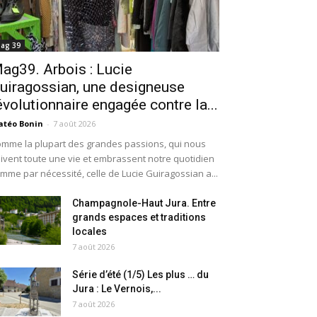
ag 39
ag39. Arbois : Lucie
uiragossian, une designeuse
évolutionnaire engagée contre la...
téo Bonin
-
7 août 2026
mme la plupart des grandes passions, qui nous
ivent toute une vie et embrassent notre quotidien
mme par nécessité, celle de Lucie Guiragossian a...
Champagnole-Haut Jura. Entre
grands espaces et traditions
locales
7 août 2026
Série d’été (1/5) Les plus … du
Jura : Le Vernois,...
7 août 2026