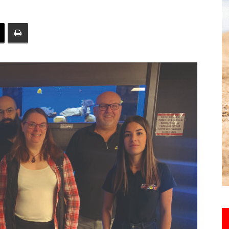
toute
l'info
locale
–