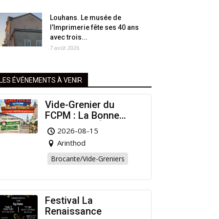
Louhans. Le musée de
l’Imprimerie fête ses 40 ans
avec trois...
7 août 2026
LES ÉVÉNEMENTS À VENIR
Vide-Grenier du
FCPM : La Bonne
Affaire de l’Été à
2026-08-15
Arinthod !
Arinthod
Brocante/Vide-Greniers
Festival La
Renaissance