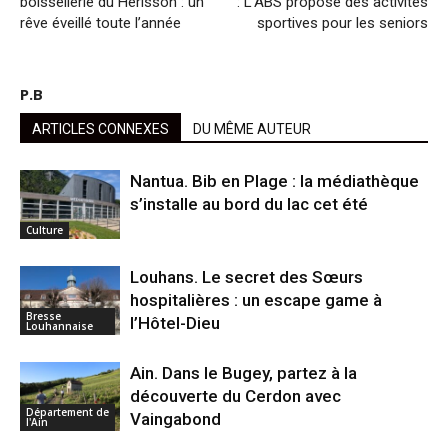
boissellerie du Hérisson : un
: L’ABS propose des activités
rêve éveillé toute l’année
sportives pour les seniors
P.B
ARTICLES CONNEXES
DU MÊME AUTEUR
Nantua. Bib en Plage : la médiathèque
s’installe au bord du lac cet été
Culture
Louhans. Le secret des Sœurs
hospitalières : un escape game à
Bresse
l’Hôtel-Dieu
Louhannaise
Ain. Dans le Bugey, partez à la
découverte du Cerdon avec
Département de
Vaingabond
l'Ain