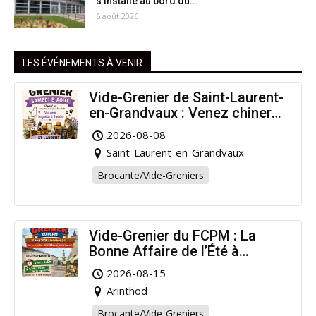
s’installe au bord du...
6 août 2026
LES ÉVÉNEMENTS À VENIR
Vide-Grenier de Saint-Laurent-
en-Grandvaux : Venez chiner
pour la bonne cause !
2026-08-08
Saint-Laurent-en-Grandvaux
Brocante/Vide-Greniers
Vide-Grenier du FCPM : La
Bonne Affaire de l’Été à
Arinthod !
2026-08-15
Arinthod
Brocante/Vide-Greniers