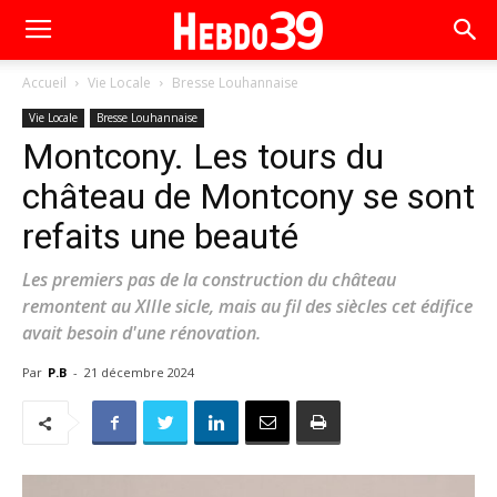
Accueil
Vie Locale
Bresse Louhannaise
Vie Locale
Bresse Louhannaise
Montcony. Les tours du
château de Montcony se sont
refaits une beauté
Les premiers pas de la construction du château
remontent au XIIIe sicle, mais au fil des siècles cet édifice
avait besoin d'une rénovation.
Par
P.B
-
21 décembre 2024