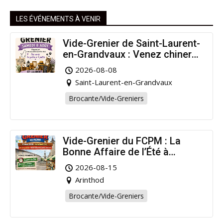
LES ÉVÉNEMENTS À VENIR
Vide-Grenier de Saint-Laurent-
en-Grandvaux : Venez chiner
pour la bonne cause !
2026-08-08
Saint-Laurent-en-Grandvaux
Brocante/Vide-Greniers
Vide-Grenier du FCPM : La
Bonne Affaire de l’Été à
Arinthod !
2026-08-15
Arinthod
Brocante/Vide-Greniers