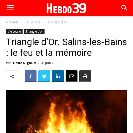
Accueil
Vie Locale
Triangle d’or
Vie Locale
Triangle d’or
Triangle d’Or. Salins-les-Bains
: le feu et la mémoire
Par
Odile Rigaud
-
28 juin 2025