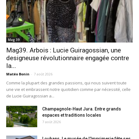
Mag 39
Mag39. Arbois : Lucie Guiragossian, une
designeuse révolutionnaire engagée contre
la...
Matéo Bonin
-
7 août 2026
Comme la plupart des grandes passions, qui nous suivent toute
une vie et embrassent notre quotidien comme par nécessité, celle
de Lucie Guiragossian a...
Champagnole-Haut Jura. Entre grands
espaces et traditions locales
7 août 2026
Louhans. Le musée de l’Imprimerie fête ses