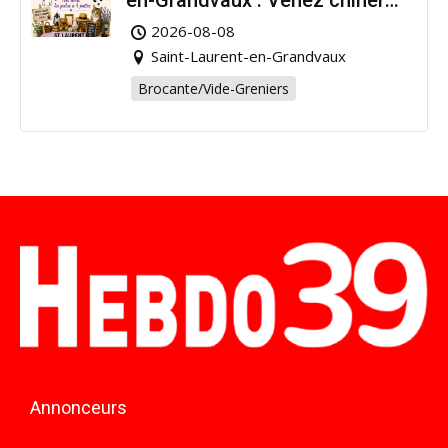
en-Grandvaux : Venez chiner
pour la bonne cause !
2026-08-08
Saint-Laurent-en-Grandvaux
Brocante/Vide-Greniers