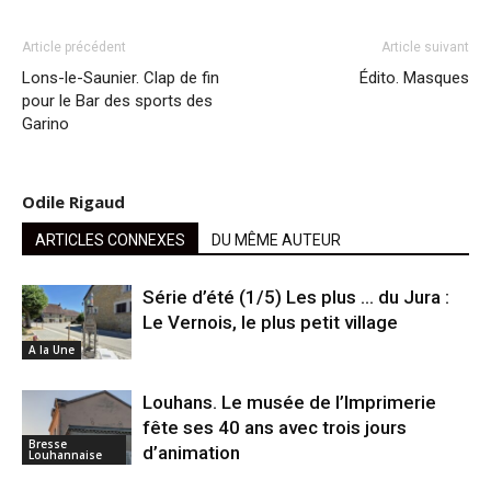
Article précédent
Article suivant
Lons-le-Saunier. Clap de fin
Édito. Masques
pour le Bar des sports des
Garino
Odile Rigaud
ARTICLES CONNEXES
DU MÊME AUTEUR
Série d’été (1/5) Les plus … du Jura :
Le Vernois, le plus petit village
A la Une
Louhans. Le musée de l’Imprimerie
fête ses 40 ans avec trois jours
Bresse
d’animation
Louhannaise