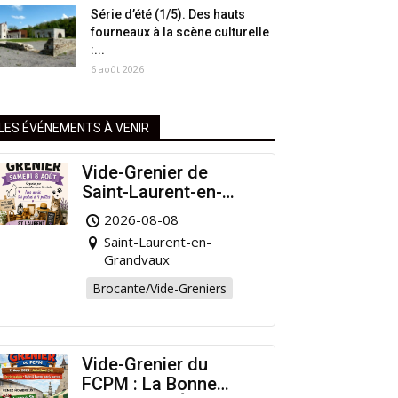
Série d’été (1/5). Des hauts
fourneaux à la scène culturelle
:...
6 août 2026
LES ÉVÉNEMENTS À VENIR
Vide-Grenier de
Saint-Laurent-en-
Grandvaux : Venez
2026-08-08
chiner pour la bonne
Saint-Laurent-en-
cause !
Grandvaux
Brocante/Vide-Greniers
Vide-Grenier du
FCPM : La Bonne