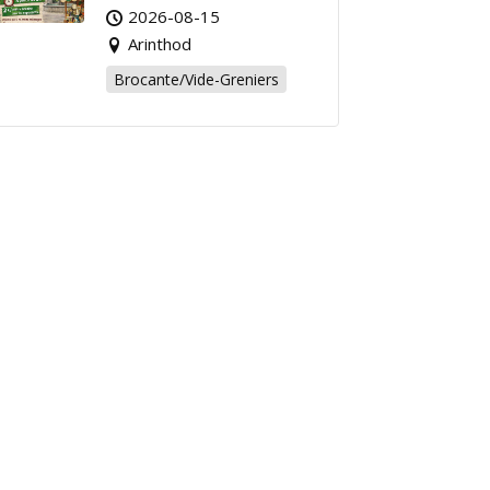
Affaire de l’Été à
2026-08-15
Arinthod !
Arinthod
Brocante/Vide-Greniers