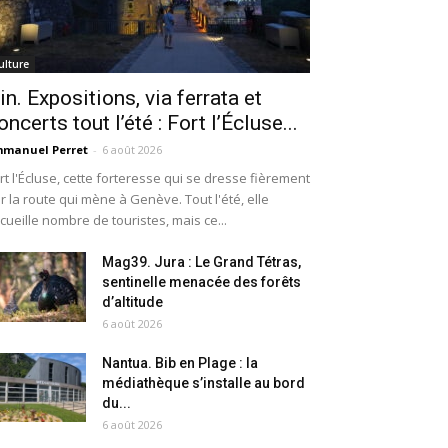
ulture
in. Expositions, via ferrata et
oncerts tout l’été : Fort l’Écluse...
manuel Perret
-
6 août 2026
rt l'Écluse, cette forteresse qui se dresse fièrement
r la route qui mène à Genève. Tout l'été, elle
cueille nombre de touristes, mais ce...
Mag39. Jura : Le Grand Tétras,
sentinelle menacée des forêts
d’altitude
6 août 2026
Nantua. Bib en Plage : la
médiathèque s’installe au bord
du...
6 août 2026