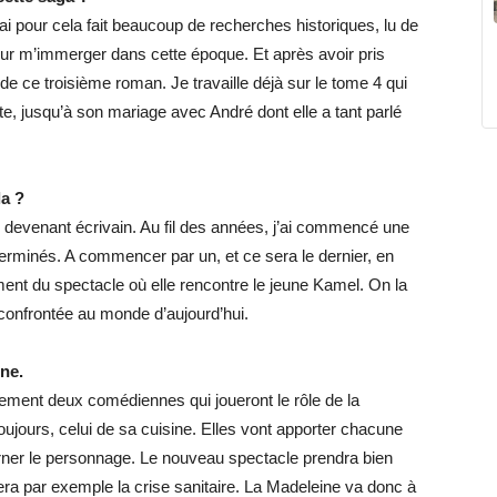
J’ai pour cela fait beaucoup de recherches historiques, lu de
our m’immerger dans cette époque. Et après avoir pris
de ce troisième roman. Je travaille déjà sur le tome 4 qui
lte, jusqu’à son mariage avec André dont elle a tant parlé
la ?
 en devenant écrivain. Au fil des années, j’ai commencé une
erminés. A commencer par un, et ce sera le dernier, en
ent du spectacle où elle rencontre le jeune Kamel. On la
confrontée au monde d’aujourd’hui.
ène.
lement deux comédiennes qui joueront le rôle de la
ujours, celui de sa cuisine. Elles vont apporter chacune
carner le personnage. Le nouveau spectacle prendra bien
ra par exemple la crise sanitaire. La Madeleine va donc à