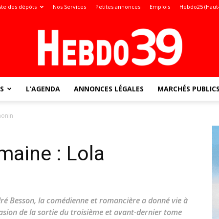
ste des dépôts
Nos Services
Petites annonces
Emplois
Hebdo25 (Haut
S
L’AGENDA
ANNONCES LÉGALES
MARCHÉS PUBLIC
Jura
monin
emaine : Lola
:
ré Besson, la comédienne et romancière a donné vie à
ccasion de la sortie du troisième et avant-dernier tome