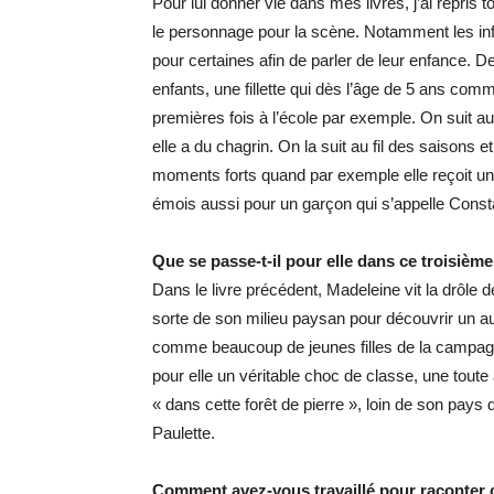
Pour lui donner vie dans mes livres, j’ai repris t
le personnage pour la scène. Notamment les inf
pour certaines afin de parler de leur enfance. De
enfants, une fillette qui dès l’âge de 5 ans comm
premières fois à l’école par exemple. On suit a
elle a du chagrin. On la suit au fil des saisons
moments forts quand par exemple elle reçoit 
émois aussi pour un garçon qui s’appelle Const
Que se passe-t-il pour elle dans ce troisièm
Dans le livre précédent, Madeleine vit la drôle de
sorte de son milieu paysan pour découvrir un a
comme beaucoup de jeunes filles de la campagne 
pour elle un véritable choc de classe, une toute
« dans cette forêt de pierre », loin de son pays
Paulette.
Comment avez-vous travaillé pour raconter 