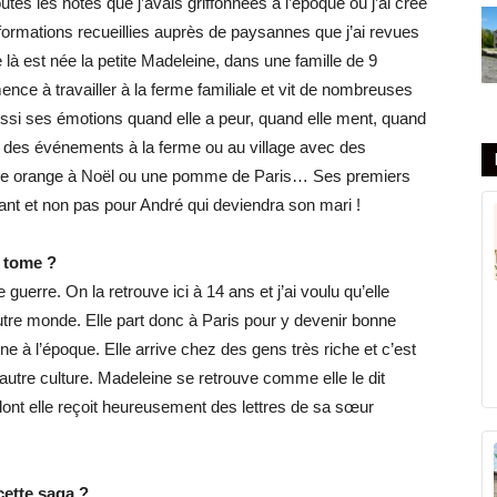
outes les notes que j’avais griffonnées à l’époque où j’ai créé
ormations recueillies auprès de paysannes que j’ai revues
 là est née la petite Madeleine, dans une famille de 9
ence à travailler à la ferme familiale et vit de nombreuses
ussi ses émotions quand elle a peur, quand elle ment, quand
 et des événements à la ferme ou au village avec des
une orange à Noël ou une pomme de Paris… Ses premiers
ant et non pas pour André qui deviendra son mari !
e tome ?
 guerre. On la retrouve ici à 14 ans et j’ai voulu qu’elle
utre monde. Elle part donc à Paris pour y devenir bonne
à l’époque. Elle arrive chez des gens très riche et c’est
 autre culture. Madeleine se retrouve comme elle le dit
 dont elle reçoit heureusement des lettres de sa sœur
cette saga ?