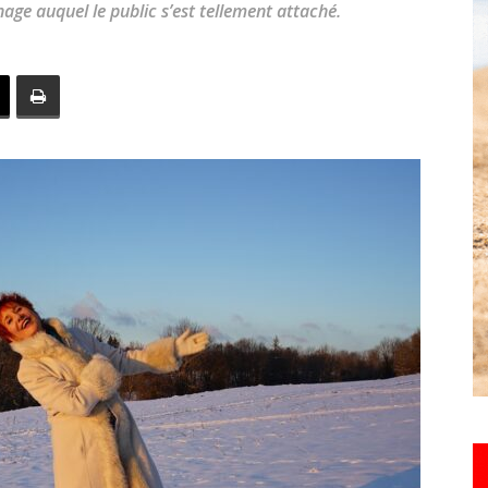
age auquel le public s’est tellement attaché.
toute
l'info
locale
–