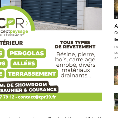
C
A
c
Em
Fo
su
ac