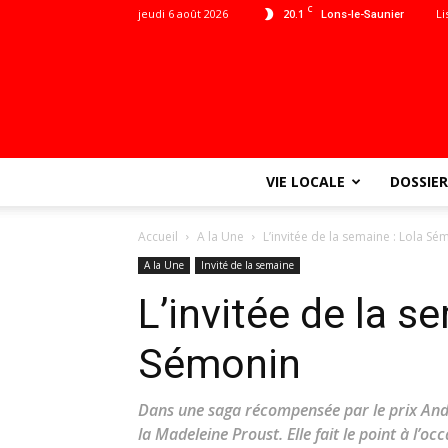
C
jeudi 6 août 2026
20.1
Li
Lons-le-Saunier
VIE LOCALE
DOSSIER
Accueil
A la Une
L’invitée de la semaine : Lola Sé
A la Une
Invité de la semaine
L’invitée de la s
Sémonin
Dans une saga récompensée par le prix And
la Madeleine Proust. Elle fait le point à l’o