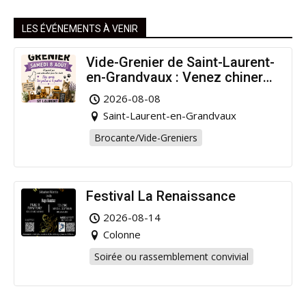
LES ÉVÉNEMENTS À VENIR
Vide-Grenier de Saint-Laurent-
en-Grandvaux : Venez chiner
pour la bonne cause !
2026-08-08
Saint-Laurent-en-Grandvaux
Brocante/Vide-Greniers
Festival La Renaissance
2026-08-14
Colonne
Soirée ou rassemblement convivial