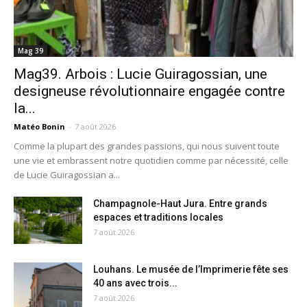
Mag 39
Mag39. Arbois : Lucie Guiragossian, une
designeuse révolutionnaire engagée contre
la...
Matéo Bonin
-
7 août 2026
Comme la plupart des grandes passions, qui nous suivent toute
une vie et embrassent notre quotidien comme par nécessité, celle
de Lucie Guiragossian a...
Champagnole-Haut Jura. Entre grands
espaces et traditions locales
7 août 2026
Louhans. Le musée de l’Imprimerie fête ses
40 ans avec trois...
7 août 2026