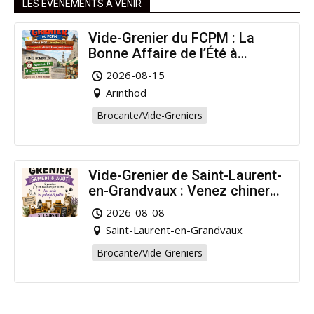
LES ÉVÉNEMENTS À VENIR
Vide-Grenier du FCPM : La
Bonne Affaire de l’Été à
Arinthod !
2026-08-15
Arinthod
Brocante/Vide-Greniers
Vide-Grenier de Saint-Laurent-
en-Grandvaux : Venez chiner
pour la bonne cause !
2026-08-08
Saint-Laurent-en-Grandvaux
Brocante/Vide-Greniers