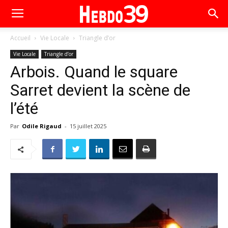
Accueil
Vie Locale
Triangle d’or
Vie Locale
Triangle d’or
Arbois. Quand le square
Sarret devient la scène de
l’été
Par
Odile Rigaud
-
15 juillet 2025