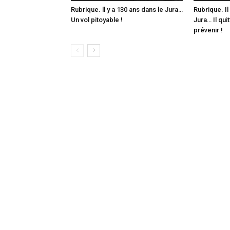
Rubrique. ll y a 130 ans dans le Jura…
Rubrique. Il
Un vol pitoyable !
Jura… Il qui
prévenir !