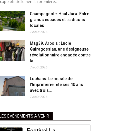
cupe officiellement la première...
Champagnole-Haut Jura. Entre
grands espaces et traditions
locales
7 août 2026
Mag39. Arbois : Lucie
Guiragossian, une designeuse
révolutionnaire engagée contre
la...
7 août 2026
Louhans. Le musée de
l’Imprimerie fête ses 40 ans
avec trois...
7 août 2026
LES ÉVÉNEMENTS À VENIR
Festival La