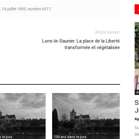
, 14 juillet 1895, numéro 4317.
Article suivant
Lons-le-Saunier. La place de la Liberté
transformée et végétalisée
A
S
J
Ap
Su
ce
 le Jura
130 ans dans le Jura