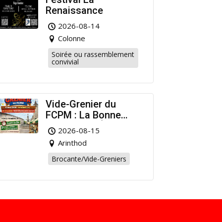
Renaissance
2026-08-14
Colonne
Soirée ou rassemblement
convivial
Vide-Grenier du
FCPM : La Bonne
Affaire de l’Été à
2026-08-15
Arinthod !
Arinthod
Brocante/Vide-Greniers