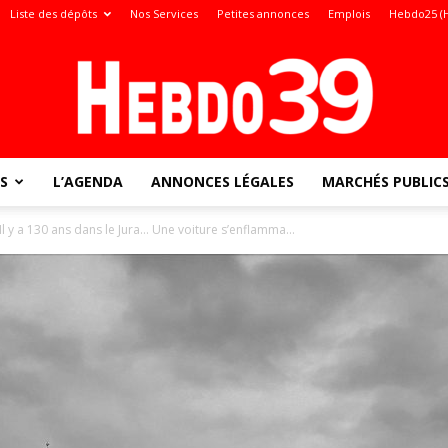
Liste des dépôts
Nos Services
Petites annonces
Emplois
Hebdo25 (
S
L’AGENDA
ANNONCES LÉGALES
MARCHÉS PUBLIC
Jura
Il y a 130 ans dans le Jura… Une voiture s’enflamma...
: