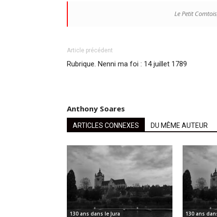
Le Petit Comtois
Article précédent
Rubrique. Nenni ma foi : 14 juillet 1789
Anthony Soares
ARTICLES CONNEXES
DU MÊME AUTEUR
130 ans dans le Jura
130 ans dans