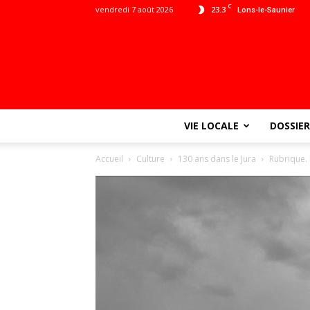
C
vendredi 7 août 2026
23.3
Lons-le-Saunier
VIE LOCALE
DOSSIER
Accueil
Culture
130 ans dans le Jura
Rubrique. 