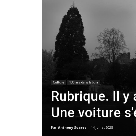
Culture
130 ans dans le Jura
Rubrique. Il y
Une voiture s
Par
Anthony Soares
-
14 juillet 2025