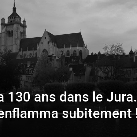
toute
l'info
locale
 a 130 ans dans le Jura
’enflamma subitement 
–