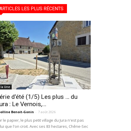
ARTICLES LES PLUS RÉCENTS
 la Une
érie d’été (1/5) Les plus … du
ura : Le Vernois,...
olline Benoit-Gonin
-
7 août 2026
r le papier, le plus petit village du Jura n'est pas
lui que l'on croit. Avec ses 83 hectares, Chêne-Sec