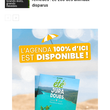
Grands mots,
grands
disparus
remèdes