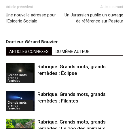
Article précédent
Article suivant
Une nouvelle adresse pour
Un Jurassien publie un ouvrage
l’Épicerie Sociale
de référence sur Pasteur
Docteur Gérard Bouvier
ARTICLES CONNEXES
DU MÊME AUTEUR
Rubrique. Grands mots, grands
remèdes : Éclipse
Grands mots,
grands
remèdes
Rubrique. Grands mots, grands
remèdes : Filantes
Grands mots,
grands
remèdes
Rubrique. Grands mots, grands
remèdes : Le zoo des animaux