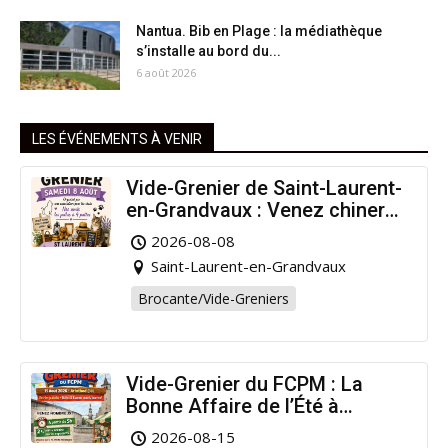
Nantua. Bib en Plage : la médiathèque
s’installe au bord du...
6 août 2026
LES ÉVÉNEMENTS À VENIR
Vide-Grenier de Saint-Laurent-
en-Grandvaux : Venez chiner
pour la bonne cause !
2026-08-08
Saint-Laurent-en-Grandvaux
Brocante/Vide-Greniers
Vide-Grenier du FCPM : La
Bonne Affaire de l’Été à
Arinthod !
2026-08-15