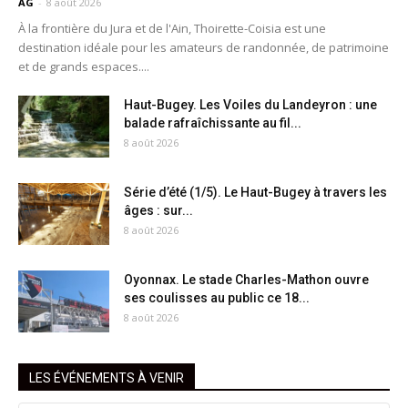
AG
-
8 août 2026
À la frontière du Jura et de l'Ain, Thoirette-Coisia est une
destination idéale pour les amateurs de randonnée, de patrimoine
et de grands espaces....
Haut-Bugey. Les Voiles du Landeyron : une
balade rafraîchissante au fil...
8 août 2026
Série d’été (1/5). Le Haut-Bugey à travers les
âges : sur...
8 août 2026
Oyonnax. Le stade Charles-Mathon ouvre
ses coulisses au public ce 18...
8 août 2026
LES ÉVÉNEMENTS À VENIR