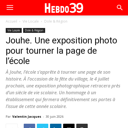
Accueil
Vie Locale
Dole & Région
Vie Locale
Dole & Région
Jouhe. Une exposition photo
pour tourner la page de
l’école
À Jouhe, l’école s’apprête à tourner une page de son
histoire. À l’occasion de la fête du village, le 4 juillet
prochain, une exposition photographique retracera près
d’un siècle de vie scolaire. Un hommage à un
établissement qui fermera définitivement ses portes à
l’issue de cette année scolaire.
Par
Valentin Jacques
-
30 juin 2026