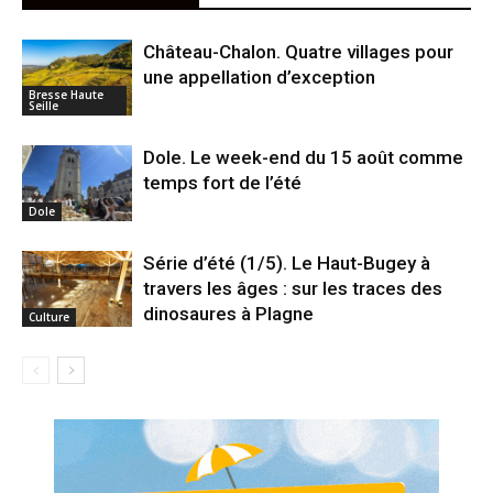
Château-Chalon. Quatre villages pour
une appellation d’exception
Bresse Haute
Seille
Dole. Le week-end du 15 août comme
temps fort de l’été
Dole
Série d’été (1/5). Le Haut-Bugey à
travers les âges : sur les traces des
dinosaures à Plagne
Culture