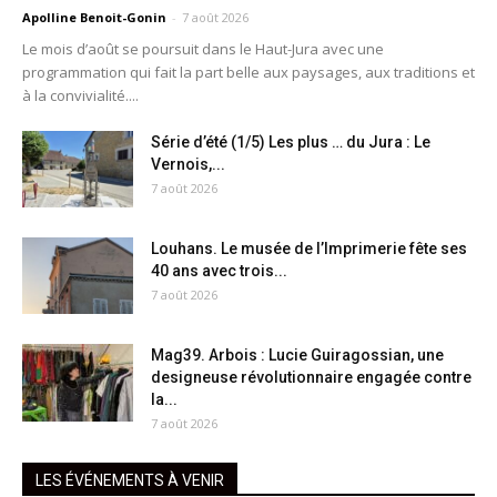
Apolline Benoit-Gonin
-
7 août 2026
Le mois d’août se poursuit dans le Haut-Jura avec une
programmation qui fait la part belle aux paysages, aux traditions et
à la convivialité....
Série d’été (1/5) Les plus … du Jura : Le
Vernois,...
7 août 2026
Louhans. Le musée de l’Imprimerie fête ses
40 ans avec trois...
7 août 2026
Mag39. Arbois : Lucie Guiragossian, une
designeuse révolutionnaire engagée contre
la...
7 août 2026
LES ÉVÉNEMENTS À VENIR