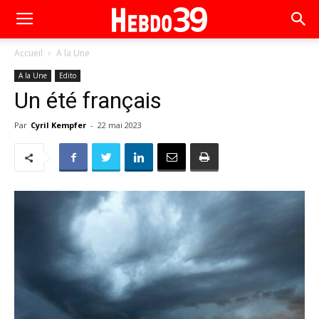
Accueil
A la Une
A la Une
Edito
Un été français
Par
Cyril Kempfer
-
22 mai 2023