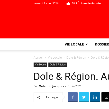
C
samedi 8 août 2026
28.2
Lons-le-Saunier
VIE LOCALE
DOSSIER
Accueil
Vie Locale
Dole & Région
Dole & Région.
Vie Locale
Dole & Région
Dole & Région. Au 
Par
Valentin Jacques
-
5 juin 2026
Partager