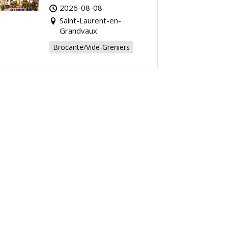
Grandvaux : Venez
2026-08-08
chiner pour la bonne
Saint-Laurent-en-
cause !
Grandvaux
Brocante/Vide-Greniers