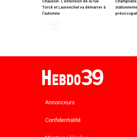
Chaussin. L’extension de la rue
Champvans. 
Torck et Laurenchet va démarrer à
stationnem
l’automne
préoccupat