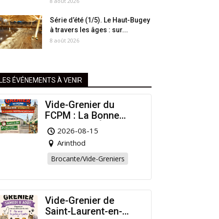
8 août 2026
Série d’été (1/5). Le Haut-Bugey
à travers les âges : sur...
8 août 2026
LES ÉVÉNEMENTS À VENIR
Vide-Grenier du
FCPM : La Bonne
Affaire de l’Été à
2026-08-15
Arinthod !
Arinthod
Brocante/Vide-Greniers
Vide-Grenier de
Saint-Laurent-en-