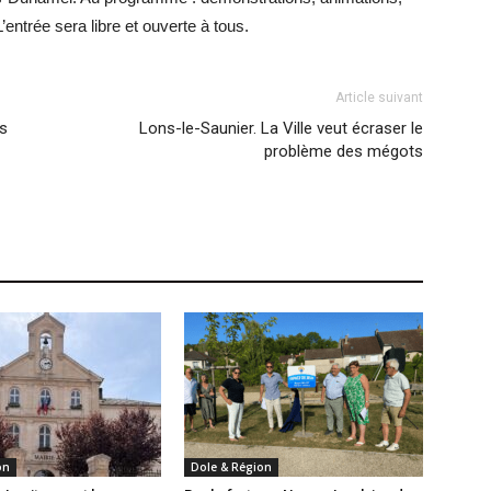
’entrée sera libre et ouverte à tous.
Article suivant
is
Lons-le-Saunier. La Ville veut écraser le
problème des mégots
on
Dole & Région