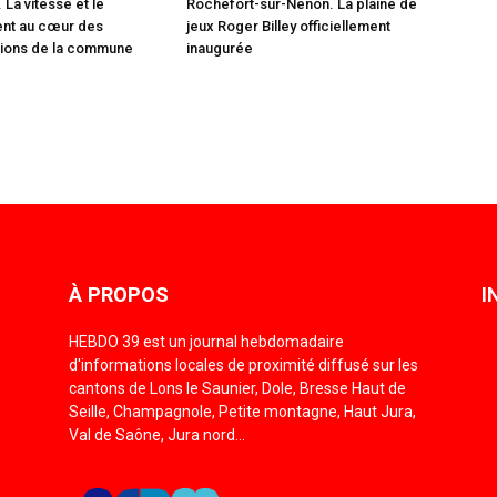
La vitesse et le
Rochefort-sur-Nenon. La plaine de
ent au cœur des
jeux Roger Billey officiellement
ions de la commune
inaugurée