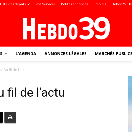
Liste des dépôts
Nos Services
Petites annonces
Emplois
Hebdo25 (Ha
S
L’AGENDA
ANNONCES LÉGALES
MARCHÉS PUBLIC
Jura
 Au fil de l’actu
fil de l’actu
: