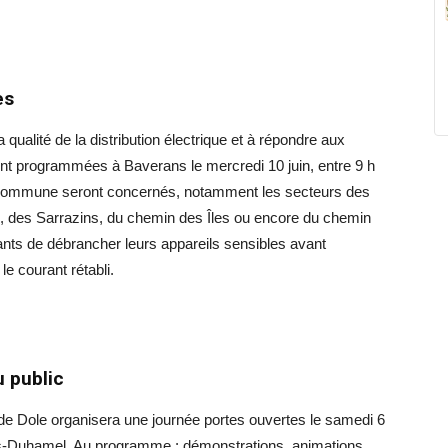
es
qualité de la distribution électrique et à répondre aux
nt programmées à Baverans le mercredi 10 juin, entre 9 h
la commune seront concernés, notamment les secteurs des
es, des Sarrazins, du chemin des Îles ou encore du chemin
ts de débrancher leurs appareils sensibles avant
le courant rétabli.
u public
 Dole organisera une journée portes ouvertes le samedi 6
es-Duhamel. Au programme : démonstrations, animations,