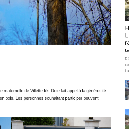
H
H
L
r
La
Dè
co
La
e maternelle de Villette-lès-Dole fait appel à la générosité
en bois. Les personnes souhaitant participer peuvent