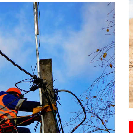
toute
l'info
locale
–