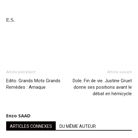
E.S.
Article précédent
Article suivant
Edito. Grands Mots Grands
Dole. Fin de vie. Justine Gruet
Remèdes : Arnaque
donne ses positions avant le
débat en hémicycle
Enzo SAAD
ARTICLES CONNEXES
DU MÊME AUTEUR