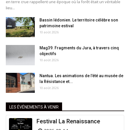
en terre crue rappellent une époque où la forêt était un véritable
lieu...
Bassin lédonien. Le territoire célèbre son
patrimoine estival
10 août 2026
Mag39. Fragments du Jura, à travers cinq
objectifs
10 août 2026
Nantua. Les animations de l’été au musée de
la Résistance et...
10 août 2026
LES ÉVÉNEMENTS À VENIR
Festival La Renaissance