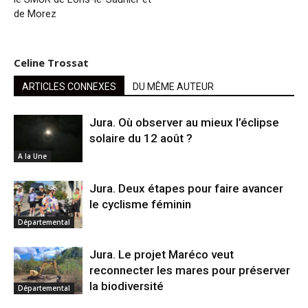
de Morez
Celine Trossat
ARTICLES CONNEXES
DU MÊME AUTEUR
Jura. Où observer au mieux l’éclipse
solaire du 12 août ?
A la Une
Jura. Deux étapes pour faire avancer
le cyclisme féminin
Départemental
Jura. Le projet Maréco veut
reconnecter les mares pour préserver
la biodiversité
Départemental