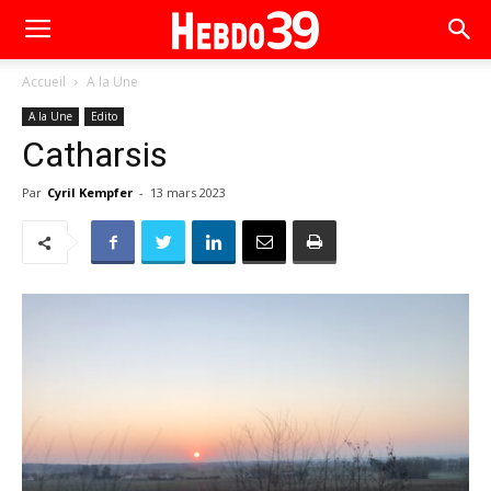
Accueil
A la Une
A la Une
Edito
Catharsis
Par
Cyril Kempfer
-
13 mars 2023