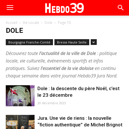
Accueil
Vie Locale
Dole
Page 70
DOLE
Bourgogne Franche-Comté
Bresse Haute Seille
Découvrez toute
l’actualité de la ville de Dole
: politique
locale, vie culturelle, événements sportifs et infos
pratiques. Suivez
l’essentiel de la vie doloise
en continu
chaque semaine dans votre journal Hebdo39 Jura Nord.
Dole : la descente du père Noël, c’est
le 23 décembre
20 décembre 2023
Jura. Une vie de riens : la nouvelle
“fiction authentique” de Michel Brignot