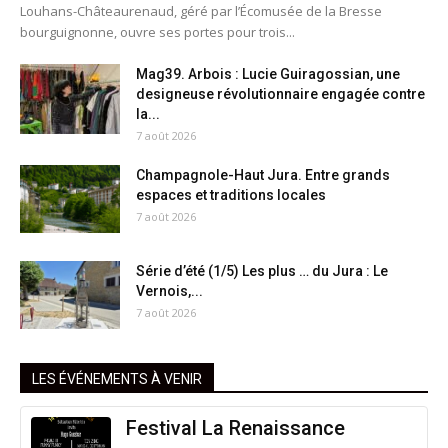
Louhans-Châteaurenaud, géré par l’Écomusée de la Bresse
bourguignonne, ouvre ses portes pour trois...
Mag39. Arbois : Lucie Guiragossian, une
designeuse révolutionnaire engagée contre
la...
7 août 2026
Champagnole-Haut Jura. Entre grands
espaces et traditions locales
7 août 2026
Série d’été (1/5) Les plus … du Jura : Le
Vernois,...
7 août 2026
LES ÉVÉNEMENTS À VENIR
Festival La Renaissance