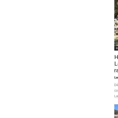
H
H
L
r
La
Dè
co
La