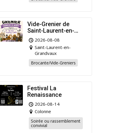
Vide-Grenier de
Saint-Laurent-en-
Grandvaux : Venez
2026-08-08
chiner pour la bonne
Saint-Laurent-en-
cause !
Grandvaux
Brocante/Vide-Greniers
Festival La
Renaissance
2026-08-14
Colonne
Soirée ou rassemblement
convivial