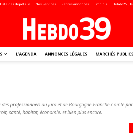
Liste des dépôts
Nos Services
Petites annonces
Emplois
Hebdo25 (Ha
S
L’AGENDA
ANNONCES LÉGALES
MARCHÉS PUBLIC
Jura
:
ù des
professionnels
du Jura et de Bourgogne-Franche-Comté
par
oit, santé, habitat, économie, et bien plus encore.