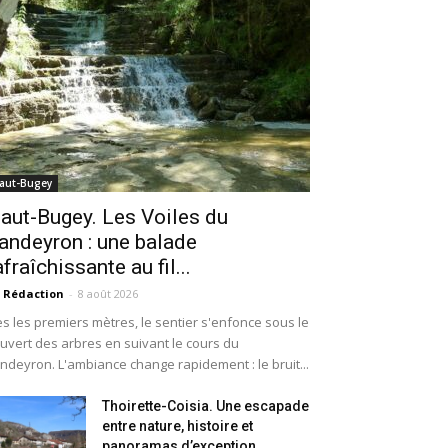
aut-Bugey
aut-Bugey. Les Voiles du
andeyron : une balade
afraîchissante au fil...
 Rédaction
-
8 août 2026
s les premiers mètres, le sentier s'enfonce sous le
uvert des arbres en suivant le cours du
ndeyron. L'ambiance change rapidement : le bruit...
Thoirette-Coisia. Une escapade
entre nature, histoire et
panoramas d’exception