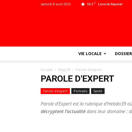
C
samedi 8 août 2026
16.5
Lons-le-Saunier
VIE LOCALE
DOSSIER
Accueil
Mag 39
Parole d'expert
PAROLE D'EXPERT
Parole d'expert
Portraits
Santé
Parole d’Expert est la rubrique d’Hebdo39 o
décryptent l’actualité
dans leur domaine : dr