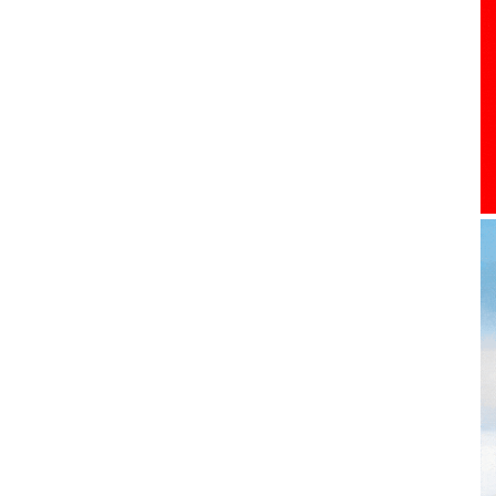
toute
l'info
locale
–