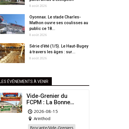
8 août 2026
Oyonnax. Le stade Charles-
Mathon ouvre ses coulisses au
public ce 18...
8 août 2026
Série d’été (1/5). Le Haut-Bugey
à travers les âges : sur...
8 août 2026
LES ÉVÉNEMENTS À VENIR
Vide-Grenier du
FCPM : La Bonne
Affaire de l’Été à
2026-08-15
Arinthod !
Arinthod
Brocante/Vide-Greniers