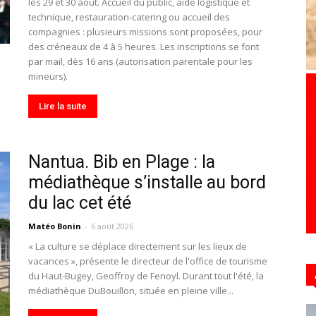
les 29 et 30 août. Accueil du public, aide logistique et
technique, restauration-catering ou accueil des
compagnies : plusieurs missions sont proposées, pour
des créneaux de 4 à 5 heures. Les inscriptions se font
par mail, dès 16 ans (autorisation parentale pour les
Hebdo39
mineurs).
Lire la suite
Nantua. Bib en Plage : la
médiathèque s’installe au bord
du lac cet été
Matéo Bonin
-
6 août 2026
« La culture se déplace directement sur les lieux de
vacances », présente le directeur de l'office de tourisme
du Haut-Bugey, Geoffroy de Fenoyl. Durant tout l'été, la
médiathèque DuBouillon, située en pleine ville...