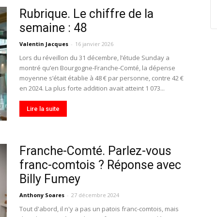
Rubrique. Le chiffre de la
semaine : 48
Valentin Jacques
-
16 janvier 2026
Lors du réveillon du 31 décembre, l’étude Sunday a
montré qu’en Bourgogne-Franche-Comté, la dépense
moyenne s’était établie à 48 € par personne, contre 42 €
en 2024. La plus forte addition avait atteint 1 073...
Lire la suite
Franche-Comté. Parlez-vous
franc-comtois ? Réponse avec
Billy Fumey
Anthony Soares
-
27 décembre 2024
Tout d'abord, il n'y a pas un patois franc-comtois, mais