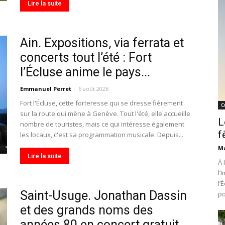
Lire la suite
Ain. Expositions, via ferrata et
concerts tout l’été : Fort
l’Écluse anime le pays...
Emmanuel Perret
-
6 août 2026
Fort l'Écluse, cette forteresse qui se dresse fièrement
C
sur la route qui mène à Genève. Tout l'été, elle accueille
L
nombre de touristes, mais ce qui intéresse également
f
les locaux, c'est sa programmation musicale. Depuis...
Ma
Lire la suite
À 
l’
l’
Saint-Usuge. Jonathan Dassin
po
et des grands noms des
années 80 en concert gratuit