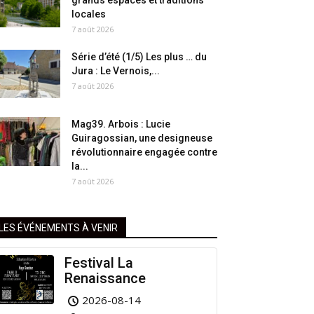
grands espaces et traditions
locales
7 août 2026
Série d’été (1/5) Les plus … du
Jura : Le Vernois,...
7 août 2026
Mag39. Arbois : Lucie
Guiragossian, une designeuse
révolutionnaire engagée contre
la...
7 août 2026
LES ÉVÉNEMENTS À VENIR
Festival La
Renaissance
2026-08-14