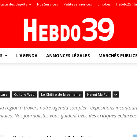
Liste des dépôts
Nos Services
Petites annonces
Emplois
Hebdo25 (Ha
S
L’AGENDA
ANNONCES LÉGALES
MARCHÉS PUBLIC
Jura
cture
Culture Web
Le Chiffre de la semaine
Nenni Ma Foi
:
sa région à travers notre agenda complet : expositions incontourn
oniales. Nos journalistes vous guident avec
des critiques éclairées