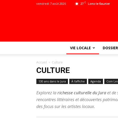
C
vendredi 7 août 2026
27
Lons-le-Saunier
VIE LOCALE
DOSSIER
Accueil
Culture
CULTURE
130 ans dans le Jura
À l'affiche
Agenda
Coin Le
Explorez la
richesse culturelle du Jura
et de 
rencontres littéraires et découvertes patrim
des focus sur les artistes locaux.