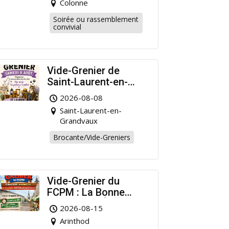
Colonne
Soirée ou rassemblement
convivial
Vide-Grenier de
Saint-Laurent-en-
Grandvaux : Venez
2026-08-08
chiner pour la bonne
Saint-Laurent-en-
cause !
Grandvaux
Brocante/Vide-Greniers
Vide-Grenier du
FCPM : La Bonne
Affaire de l’Été à
2026-08-15
Arinthod !
Arinthod