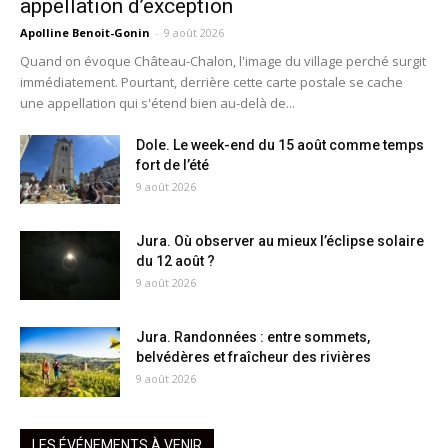
appellation d’exception
Apolline Benoit-Gonin
-
9 août 2026
Quand on évoque Château-Chalon, l'image du village perché surgit
immédiatement. Pourtant, derrière cette carte postale se cache
une appellation qui s'étend bien au-delà de...
Dole. Le week-end du 15 août comme temps
fort de l’été
9 août 2026
Jura. Où observer au mieux l’éclipse solaire
du 12 août ?
9 août 2026
Jura. Randonnées : entre sommets,
belvédères et fraîcheur des rivières
9 août 2026
LES ÉVÉNEMENTS À VENIR