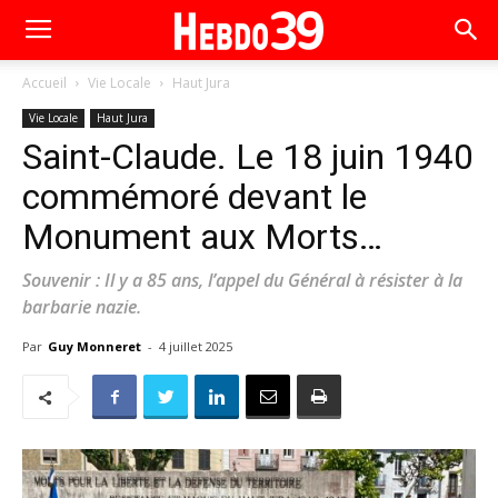
Accueil
Vie Locale
Haut Jura
Vie Locale
Haut Jura
Saint-Claude. Le 18 juin 1940
commémoré devant le
Monument aux Morts…
Souvenir : Il y a 85 ans, l’appel du Général à résister à la
barbarie nazie.
Par
Guy Monneret
-
4 juillet 2025