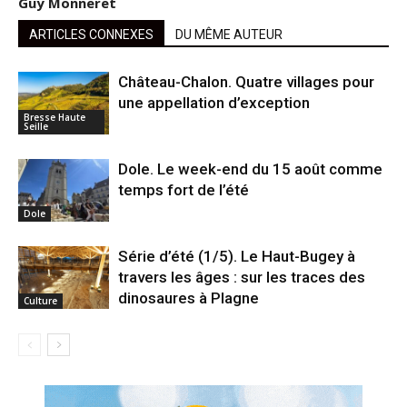
Guy Monneret
ARTICLES CONNEXES
DU MÊME AUTEUR
Château-Chalon. Quatre villages pour
une appellation d’exception
Bresse Haute
Seille
Dole. Le week-end du 15 août comme
temps fort de l’été
Dole
Série d’été (1/5). Le Haut-Bugey à
travers les âges : sur les traces des
dinosaures à Plagne
Culture