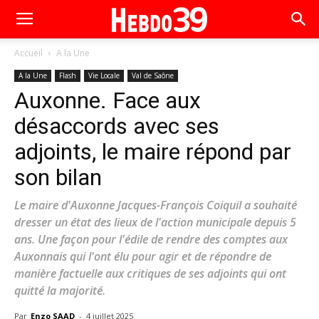
Accueil
A la Une
A la Une
Flash
Vie Locale
Val de Saône
Auxonne. Face aux
désaccords avec ses
adjoints, le maire répond par
son bilan
Le maire d'Auxonne Jacques-François Coiquil a souhaité
dresser un état des lieux de l'action municipale depuis 5
ans. Une façon pour l'édile de rendre des comptes aux
Auxonnais qui l'ont élu pour agir et de répondre de
manière factuelle aux critiques de ses adjoints qui ont
quitté la majorité.
Par
Enzo SAAD
-
4 juillet 2025