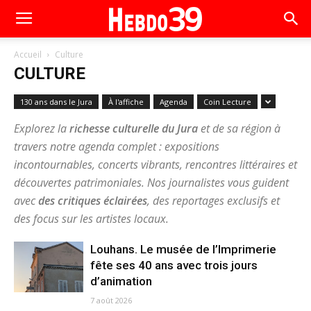
Accueil
Culture
CULTURE
130 ans dans le Jura
À l'affiche
Agenda
Coin Lecture
Explorez la
richesse culturelle du Jura
et de sa région à
travers notre agenda complet : expositions
incontournables, concerts vibrants, rencontres littéraires et
découvertes patrimoniales. Nos journalistes vous guident
avec
des critiques éclairées
, des reportages exclusifs et
des focus sur les artistes locaux.
Louhans. Le musée de l’Imprimerie
fête ses 40 ans avec trois jours
d’animation
7 août 2026