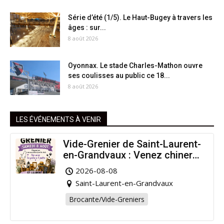
Série d’été (1/5). Le Haut-Bugey à travers les
âges : sur...
8 août 2026
Oyonnax. Le stade Charles-Mathon ouvre
ses coulisses au public ce 18...
8 août 2026
LES ÉVÉNEMENTS À VENIR
Vide-Grenier de Saint-Laurent-
en-Grandvaux : Venez chiner
pour la bonne cause !
2026-08-08
Saint-Laurent-en-Grandvaux
Brocante/Vide-Greniers