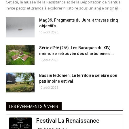
Cet été, le musée de la Résistance et de la Déportation de Nantua
invite petits et grands à explorer l’Histoire sous un angle original...
Mag39. Fragments du Jura, à travers cinq
objectifs
10 août 2026
Série d’été (2/5). Les Baraques du XIV,
mémoire retrouvée des charbonniers...
10 août 2026
Bassin lédonien. Le territoire célèbre son
patrimoine estival
10 août 2026
LES ÉVÉNEMENTS À VENIR
Festival La Renaissance