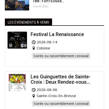
l’été : Fort l’Écluse...
6 août 2026
LES ÉVÉNEMENTS À VENIR
Festival La Renaissance
2026-08-14
Colonne
Soirée ou rassemblement convivial
Les Guinguettes de Sainte-
Croix : Deux Rendez-vous
Dansants pour Prolonger l’Été
2026-08-06
!
Sainte-Croix-En-Bresse
Soirée ou rassemblement convivial