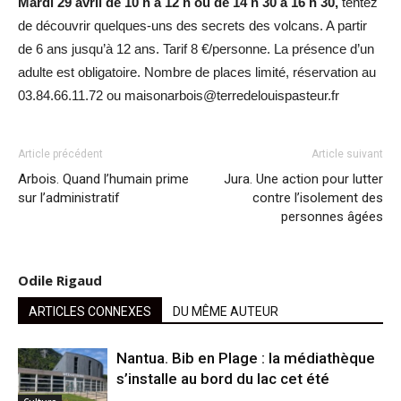
Mardi 29 avril de 10 h à 12 h ou de 14 h 30 à 16 h 30,
tentez
de découvrir quelques-uns des secrets des volcans. A partir
de 6 ans jusqu’à 12 ans. Tarif 8 €/personne. La présence d’un
adulte est obligatoire. Nombre de places limité, réservation au
03.84.66.11.72 ou maisonarbois@terredelouispasteur.fr
Article précédent
Article suivant
Arbois. Quand l’humain prime
Jura. Une action pour lutter
sur l’administratif
contre l’isolement des
personnes âgées
Odile Rigaud
ARTICLES CONNEXES
DU MÊME AUTEUR
Nantua. Bib en Plage : la médiathèque
s’installe au bord du lac cet été