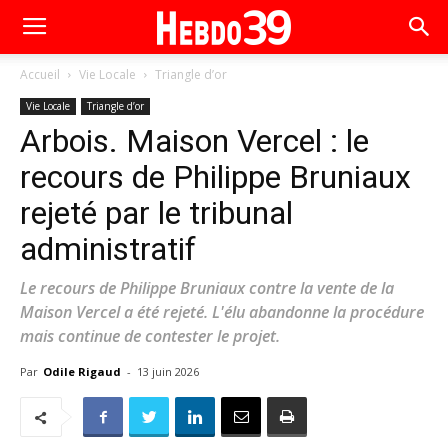
Accueil
Vie Locale
Triangle d’or
Vie Locale
Triangle d’or
Arbois. Maison Vercel : le
recours de Philippe Bruniaux
rejeté par le tribunal
administratif
Le recours de Philippe Bruniaux contre la vente de la
Maison Vercel a été rejeté. L'élu abandonne la procédure
mais continue de contester le projet.
Par
Odile Rigaud
-
13 juin 2026