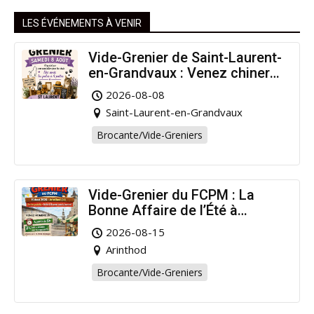
LES ÉVÉNEMENTS À VENIR
Vide-Grenier de Saint-Laurent-
en-Grandvaux : Venez chiner
pour la bonne cause !
2026-08-08
Saint-Laurent-en-Grandvaux
Brocante/Vide-Greniers
Vide-Grenier du FCPM : La
Bonne Affaire de l’Été à
Arinthod !
2026-08-15
Arinthod
Brocante/Vide-Greniers