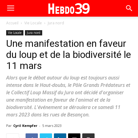
Accueil
Vie Locale
Jura nord
Vie Locale
Jura nord
Une manifestation en faveur
du loup et de la biodiversité le
11 mars
Alors que le débat autour du loup est toujours aussi
intense dans le Haut-doubs, le Pôle Grands Prédateurs et
le Collectif Loup Massif du Jura ont décidé d'organiser
une manifestation en faveur de l'animal et de la
biodiversité. L'événement se déroulera ce samedi 11
mars 2023 dans les rues de Besançon.
Par
Cyril Kempfer
-
5 mars 2023