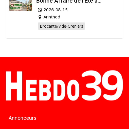
Bonne Affaire de l’Été à
Arinthod !
2026-08-15
Arinthod
Brocante/Vide-Greniers