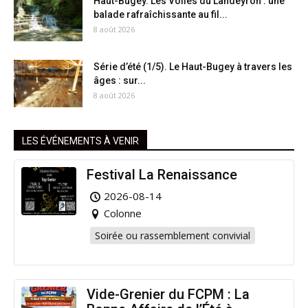
Haut-Bugey. Les Voiles du Landeyron : une
balade rafraîchissante au fil...
8 août 2026
Série d’été (1/5). Le Haut-Bugey à travers les
âges : sur...
8 août 2026
LES ÉVÉNEMENTS À VENIR
Festival La Renaissance
2026-08-14
Colonne
Soirée ou rassemblement convivial
Vide-Grenier du FCPM : La