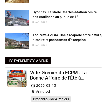
Oyonnax. Le stade Charles-Mathon ouvre
ses coulisses au public ce 18...
8 août 2026
Thoirette-Coisia. Une escapade entre nature,
histoire et panoramas d’exception
8 août 2026
LES ÉVÉNEMENTS À VENIR
Vide-Grenier du FCPM : La
Bonne Affaire de l’Été à
Arinthod !
2026-08-15
Arinthod
Brocante/Vide-Greniers