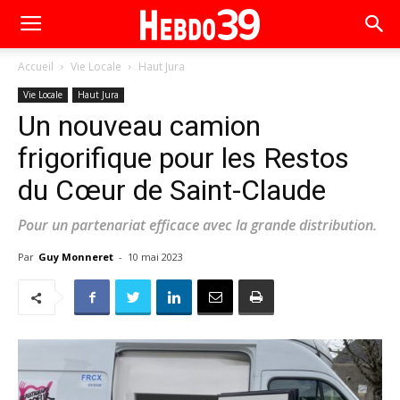
Accueil
Vie Locale
Haut Jura
Vie Locale
Haut Jura
Un nouveau camion
frigorifique pour les Restos
du Cœur de Saint-Claude
Pour un partenariat efficace avec la grande distribution.
Par
Guy Monneret
-
10 mai 2023