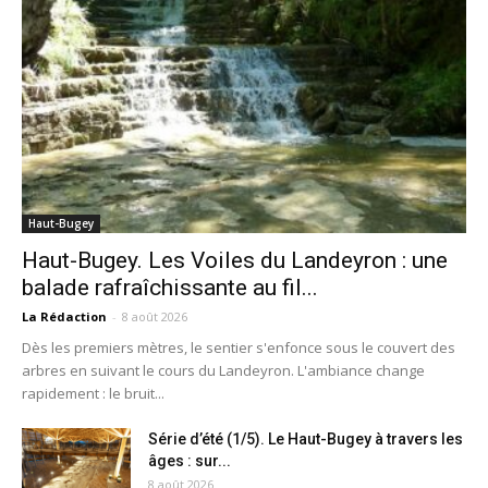
Haut-Bugey
Haut-Bugey. Les Voiles du Landeyron : une
balade rafraîchissante au fil...
La Rédaction
-
8 août 2026
Dès les premiers mètres, le sentier s'enfonce sous le couvert des
arbres en suivant le cours du Landeyron. L'ambiance change
rapidement : le bruit...
Série d’été (1/5). Le Haut-Bugey à travers les
âges : sur...
8 août 2026