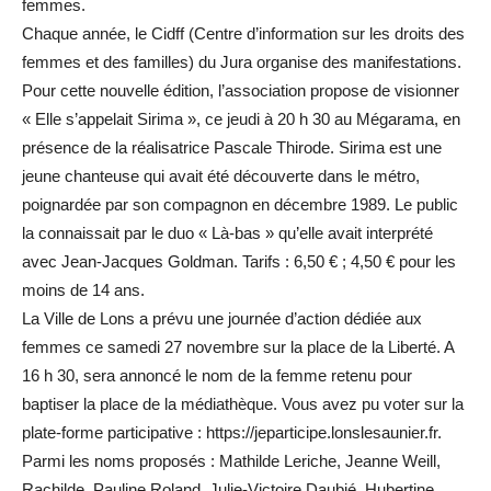
femmes.
Chaque année, le Cidff (Centre d’information sur les droits des
femmes et des familles) du Jura organise des manifestations.
Pour cette nouvelle édition, l’association propose de visionner
« Elle s’appelait Sirima », ce jeudi à 20 h 30 au Mégarama, en
présence de la réalisatrice Pascale Thirode. Sirima est une
jeune chanteuse qui avait été découverte dans le métro,
poignardée par son compagnon en décembre 1989. Le public
la connaissait par le duo « Là-bas » qu’elle avait interprété
avec Jean-Jacques Goldman. Tarifs : 6,50 € ; 4,50 € pour les
moins de 14 ans.
La Ville de Lons a prévu une journée d’action dédiée aux
femmes ce samedi 27 novembre sur la place de la Liberté. A
16 h 30, sera annoncé le nom de la femme retenu pour
baptiser la place de la médiathèque. Vous avez pu voter sur la
plate-forme participative : https://jeparticipe.lonslesaunier.fr.
Parmi les noms proposés : Mathilde Leriche, Jeanne Weill,
Rachilde, Pauline Roland, Julie-Victoire Daubié, Hubertine