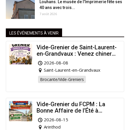
Louhans. Le musée de l’Imprimerie fête ses
40 ans avec trois...
7 août 2026
LES ÉVÉNEMENTS À VENIR
Vide-Grenier de Saint-Laurent-
en-Grandvaux : Venez chiner
pour la bonne cause !
2026-08-08
Saint-Laurent-en-Grandvaux
Brocante/Vide-Greniers
Vide-Grenier du FCPM : La
Bonne Affaire de l’Été à
Arinthod !
2026-08-15
Arinthod