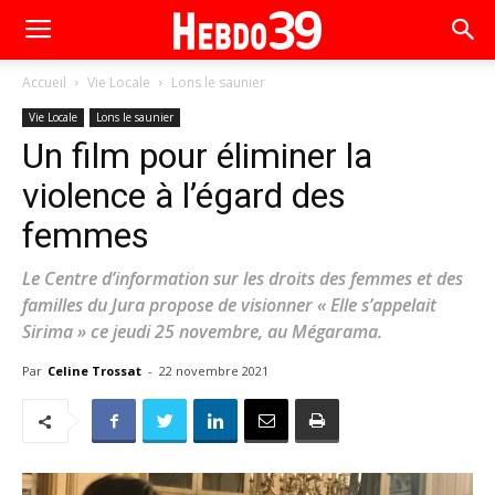
Accueil
Vie Locale
Lons le saunier
Vie Locale
Lons le saunier
Un film pour éliminer la
violence à l’égard des
femmes
Le Centre d’information sur les droits des femmes et des
familles du Jura propose de visionner « Elle s’appelait
Sirima » ce jeudi 25 novembre, au Mégarama.
Par
Celine Trossat
-
22 novembre 2021