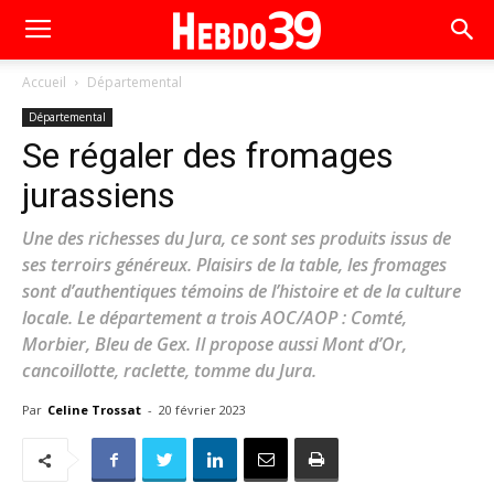
Accueil
Départemental
Départemental
Se régaler des fromages
jurassiens
Une des richesses du Jura, ce sont ses produits issus de
ses terroirs généreux. Plaisirs de la table, les fromages
sont d’authentiques témoins de l’histoire et de la culture
locale. Le département a trois AOC/AOP : Comté,
Morbier, Bleu de Gex. Il propose aussi Mont d’Or,
cancoillotte, raclette, tomme du Jura.
Par
Celine Trossat
-
20 février 2023