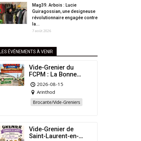
Mag39. Arbois : Lucie
Guiragossian, une designeuse
révolutionnaire engagée contre
la...
7 août 2026
LES ÉVÉNEMENTS À VENIR
Vide-Grenier du
FCPM : La Bonne
Affaire de l’Été à
2026-08-15
Arinthod !
Arinthod
Brocante/Vide-Greniers
Vide-Grenier de
Saint-Laurent-en-