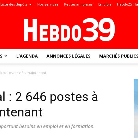
Liste des dépôts
Nos Services
Petites annonces
Emplois
Hebdo25 (Ha
S
L’AGENDA
ANNONCES LÉGALES
MARCHÉS PUBLIC
Jura
s à pourvoir dès maintenant
al : 2 646 postes à
:
intenant
'important besoins en emploi et en formation.