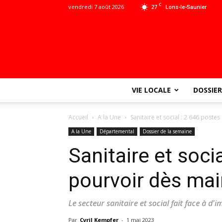
C
vendredi 7 août 2026
27
Lons-le-Saunier
VIE LOCALE
DOSSIER
Accueil
A la Une
Sanitaire et social : 2 646 poste
A la Une
Départemental
Dossier de la semaine
Sanitaire et soci
pourvoir dès ma
Le secteur sanitaire et social fait face à d
Par
Cyril Kempfer
-
1 mai 2023