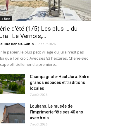
 la Une
érie d’été (1/5) Les plus … du
ura : Le Vernois,...
olline Benoit-Gonin
-
7 août 2026
r le papier, le plus petit village du Jura n'est pas
lui que l'on croit. Avec ses 83 hectares, Chêne-Sec
cupe officiellement la première...
Champagnole-Haut Jura. Entre
grands espaces et traditions
locales
7 août 2026
Louhans. Le musée de
l’Imprimerie fête ses 40 ans
avec trois...
7 août 2026