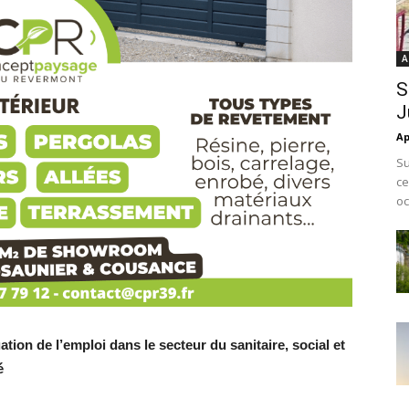
A
S
J
Ap
Su
ce
oc
ation de l’emploi dans le secteur du sanitaire, social et
é