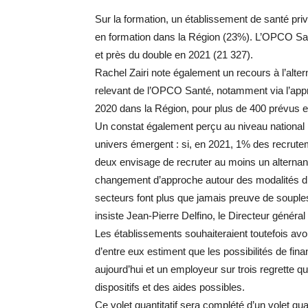
Sur la formation, un établissement de santé pri
en formation dans la Région (23%). L’OPCO Sant
et près du double en 2021 (21 327).
Rachel Zairi note également un recours à l’alte
relevant de l’OPCO Santé, notamment via l’app
2020 dans la Région, pour plus de 400 prévus 
Un constat également perçu au niveau national
univers émergent : si, en 2021, 1% des recrute
deux envisage de recruter au moins un alternant
changement d’approche autour des modalités d’
secteurs font plus que jamais preuve de souples
insiste Jean-Pierre Delfino, le Directeur génér
Les établissements souhaiteraient toutefois a
d’entre eux estiment que les possibilités de f
aujourd’hui et un employeur sur trois regrette q
dispositifs et des aides possibles.
Ce volet quantitatif sera complété d’un volet quali