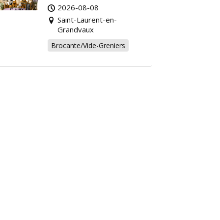
Grandvaux : Venez
2026-08-08
chiner pour la bonne
Saint-Laurent-en-
cause !
Grandvaux
Brocante/Vide-Greniers