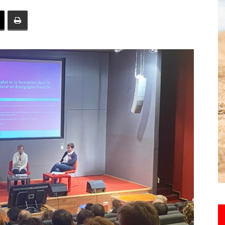
toute
l'info
locale
–